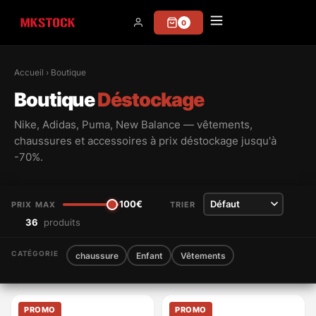
N'attendez pas plus les soldes - Livraison gratuite
0
Accueil
› Boutique
Boutique
Déstockage
Nike, Adidas, Puma, New Balance — vêtements,
chaussures et accessoires à prix déstockage jusqu'à
-70%.
100€
PRIX MAX
TRIER
36
produits
CATÉGORIE
chaussure
Enfant
Vêtements
PROMO
PROMO