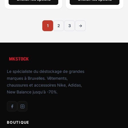
1
2
3
→
Le spécialiste du déstockage de grandes
marques à Bruxelles. Vêtements,
chaussures et accessoires Nike, Adidas,
New Balance jusqu'à -70%.
BOUTIQUE